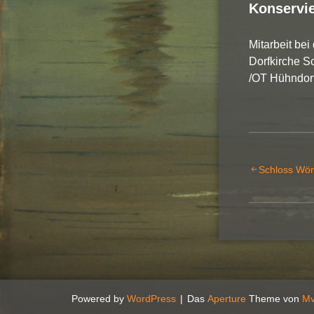
Konservie
Mitarbeit be
Dorfkirche S
/OT Hühndor
Beitrag
Schloss Wör
Powered by
WordPress
|
Das
Aperture
Theme von
M